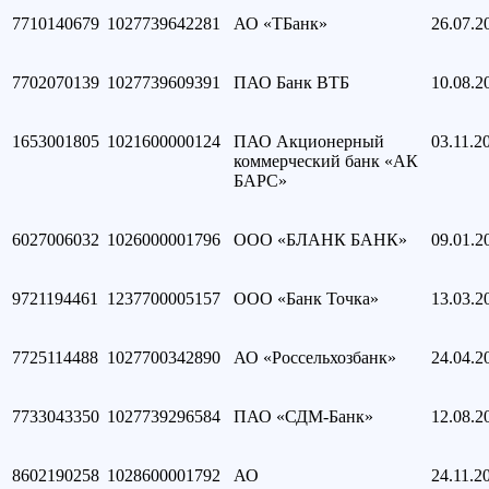
7710140679
1027739642281
АО «ТБанк»
26.07.2
7702070139
1027739609391
ПАО Банк ВТБ
10.08.2
1653001805
1021600000124
ПАО Акционерный
03.11.2
коммерческий банк «АК
БАРС»
6027006032
1026000001796
ООО «БЛАНК БАНК»
09.01.2
9721194461
1237700005157
ООО «Банк Точка»
13.03.2
7725114488
1027700342890
АО «Россельхозбанк»
24.04.2
7733043350
1027739296584
ПАО «СДМ-Банк»
12.08.2
8602190258
1028600001792
АО
24.11.2