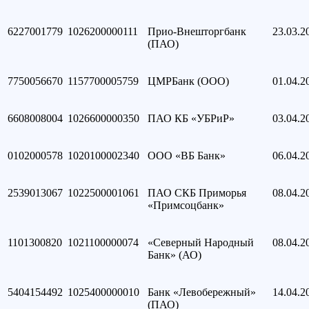
6227001779
1026200000111
Прио-Внешторгбанк
23.03.2
(ПАО)
7750056670
1157700005759
ЦМРБанк (ООО)
01.04.2
6608008004
1026600000350
ПАО КБ «УБРиР»
03.04.2
0102000578
1020100002340
ООО «ВБ Банк»
06.04.2
2539013067
1022500001061
ПАО СКБ Приморья
08.04.2
«Примсоцбанк»
1101300820
1021100000074
«Северный Народный
08.04.2
Банк» (АО)
5404154492
1025400000010
Банк «Левобережный»
14.04.2
(ПАО)