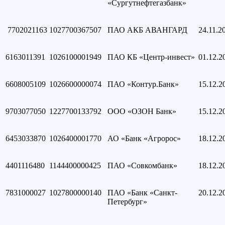
«Сургутнефтегазбанк»
7702021163
1027700367507
ПАО АКБ АВАНГАРД
24.11.2
6163011391
1026100001949
ПАО КБ «Центр-инвест»
01.12.2
6608005109
1026600000074
ПАО «Контур.Банк»
15.12.2
9703077050
1227700133792
ООО «ОЗОН Банк»
15.12.2
6453033870
1026400001770
АО «Банк «Агророс»
18.12.2
4401116480
1144400000425
ПАО «Совкомбанк»
18.12.2
7831000027
1027800000140
ПАО «Банк «Санкт-
20.12.2
Петербург»