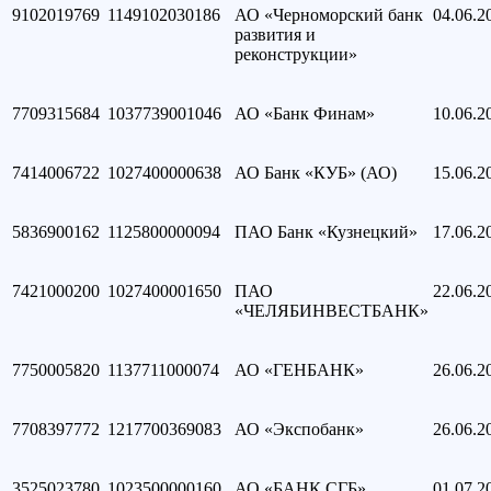
9102019769
1149102030186
АО «Черноморский банк
04.06.2
развития и
реконструкции»
7709315684
1037739001046
АО «Банк Финам»
10.06.2
7414006722
1027400000638
АО Банк «КУБ» (АО)
15.06.2
5836900162
1125800000094
ПАО Банк «Кузнецкий»
17.06.2
7421000200
1027400001650
ПАО
22.06.2
«ЧЕЛЯБИНВЕСТБАНК»
7750005820
1137711000074
АО «ГЕНБАНК»
26.06.2
7708397772
1217700369083
АО «Экспобанк»
26.06.2
3525023780
1023500000160
АО «БАНК СГБ»
01.07.2