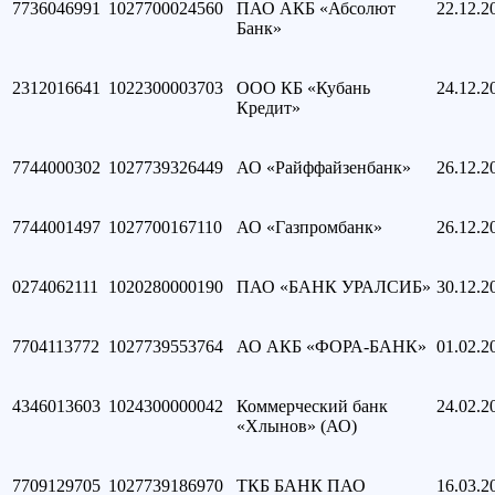
7736046991
1027700024560
ПАО АКБ «Абсолют
22.12.2
Банк»
2312016641
1022300003703
ООО КБ «Кубань
24.12.2
Кредит»
7744000302
1027739326449
АО «Райффайзенбанк»
26.12.2
7744001497
1027700167110
АО «Газпромбанк»
26.12.2
0274062111
1020280000190
ПАО «БАНК УРАЛСИБ»
30.12.2
7704113772
1027739553764
АО АКБ «ФОРА-БАНК»
01.02.2
4346013603
1024300000042
Коммерческий банк
24.02.2
«Хлынов» (АО)
7709129705
1027739186970
ТКБ БАНК ПАО
16.03.2