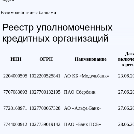
Взаимодействие с банками
Реестр уполномоченных
кредитных организаций
Дат
ИНН
ОГРН
Наименование
включ
в рее
2204000595
1022200525841
АО КБ «Модульбанк»
23.06.2
7707083893
1027700132195
ПАО Сбербанк
27.06.2
7728168971
1027700067328
АО «Альфа-Банк»
27.06.2
7744000912
1027739019142
ПАО «Банк ПСБ»
28.06.2