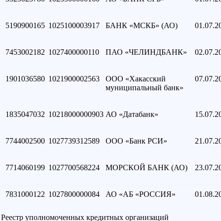
5190900165
1025100003917
БАНК «МСКБ» (АО)
01.07.2
7453002182
1027400000110
ПАО «ЧЕЛИНДБАНК»
02.07.2
1901036580
1021900002563
ООО «Хакасский
07.07.2
муниципальный банк»
1835047032
10218000000903
АО «Датабанк»
15.07.2
7744002500
1027739312589
ООО «Банк РСИ»
21.07.2
7714060199
1027700568224
МОРСКОЙ БАНК (АО)
23.07.2
7831000122
1027800000084
АО «АБ «РОССИЯ»
01.08.2
Реестр уполномоченных кредитных организаций